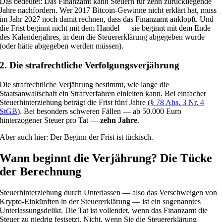
Das bedeutet: Das Finanzamt kann Steuern für zehn zurückliegende
Jahre nachfordern. Wer 2017 Bitcoin-Gewinne nicht erklärt hat, muss
im Jahr 2027 noch damit rechnen, dass das Finanzamt anklopft. Und
die Frist beginnt nicht mit dem Handel — sie beginnt mit dem Ende
des Kalenderjahres, in dem die Steuererklärung abgegeben wurde
(oder hätte abgegeben werden müssen).
2. Die strafrechtliche Verfolgungsverjährung
Die strafrechtliche Verjährung bestimmt, wie lange die
Staatsanwaltschaft ein Strafverfahren einleiten kann. Bei einfacher
Steuerhinterziehung beträgt die Frist fünf Jahre (
§ 78 Abs. 3 Nr. 4
StGB
). Bei besonders schweren Fällen — ab 50.000 Euro
hinterzogener Steuer pro Tat —
zehn Jahre
.
Aber auch hier: Der Beginn der Frist ist tückisch.
Wann beginnt die Verjährung? Die Tücke
der Berechnung
Steuerhinterziehung durch Unterlassen — also das Verschweigen von
Krypto-Einkünften in der Steuererklärung — ist ein sogenanntes
Unterlassungsdelikt. Die Tat ist vollendet, wenn das Finanzamt die
Steuer zu niedrig festsetzt. Nicht, wenn Sie die Steuererklärung