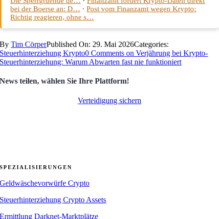
Die Sperrgruende de…
·
Finanzamt fordert Krypto-Daten direkt
bei der Boerse an: D…
·
Post vom Finanzamt wegen Krypto:
Richtig reagieren, ohne s…
By
Tim Cörper
Published On: 29. Mai 2026
Categories:
Steuerhinterziehung Krypto
0 Comments
on Verjährung bei Krypto-
Steuerhinterziehung: Warum Abwarten fast nie funktioniert
News teilen, wählen Sie Ihre Plattform!
Verteidigung sichern
SPEZIALISIERUNGEN
Geldwäschevorwürfe Crypto
Steuerhinterziehung Crypto Assets
Ermittlung Darknet-Marktplätze