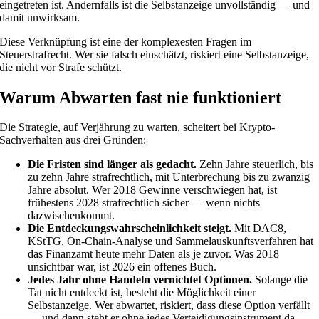
eingetreten ist. Andernfalls ist die Selbstanzeige unvollständig — und
damit unwirksam.
Diese Verknüpfung ist eine der komplexesten Fragen im
Steuerstrafrecht. Wer sie falsch einschätzt, riskiert eine Selbstanzeige,
die nicht vor Strafe schützt.
Warum Abwarten fast nie funktioniert
Die Strategie, auf Verjährung zu warten, scheitert bei Krypto-
Sachverhalten aus drei Gründen:
Die Fristen sind länger als gedacht.
Zehn Jahre steuerlich, bis
zu zehn Jahre strafrechtlich, mit Unterbrechung bis zu zwanzig
Jahre absolut. Wer 2018 Gewinne verschwiegen hat, ist
frühestens 2028 strafrechtlich sicher — wenn nichts
dazwischenkommt.
Die Entdeckungswahrscheinlichkeit steigt.
Mit DAC8,
KStTG, On-Chain-Analyse und Sammelauskunftsverfahren hat
das Finanzamt heute mehr Daten als je zuvor. Was 2018
unsichtbar war, ist 2026 ein offenes Buch.
Jedes Jahr ohne Handeln vernichtet Optionen.
Solange die
Tat nicht entdeckt ist, besteht die Möglichkeit einer
Selbstanzeige. Wer abwartet, riskiert, dass diese Option verfällt
— und dann steht er ohne jedes Verteidigungsinstrument da.