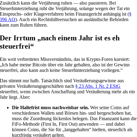
Zusätzlich kann die Verjährung ruhen — also pausieren. Bei
Steuerhinterziehung ruht die Verjährung, solange wegen der Tat ein
Einspruchs- oder Klageverfahren beim Finanzgericht anhängig ist (
§
396 AO
). Auch ein Rechtshilfeersuchen an ausländische Behörden
kann zum Ruhen führen.
Der Irrtum „nach einem Jahr ist es eh
steuerfrei“
Ein weit verbreitetes Missverständnis, das in Krypto-Foren kursiert:
„Ich habe meine Bitcoin über ein Jahr gehalten, also ist der Gewinn
steuerfrei, also kann auch keine Steuerhinterziehung vorliegen.“
Das stimmt nur halb. Tatsächlich sind Veräußerungsgewinne aus
privaten Veräußerungsgeschäften nach
§ 23 Abs. 1 Nr. 2 EStG
steuerfrei, wenn zwischen Anschaffung und Veräußerung mehr als ein
Jahr liegt. Aber:
Die Haltefrist muss nachweisbar sein.
Wer seine Coins auf
verschiedenen Wallets und Börsen hin- und hergeschoben hat,
muss die Zuordnung lückenlos belegen. Das Finanzamt kann die
FiFo-Methode (First In, First Out) anwenden — und dabei
können Coins, die Sie für „langgehalten“ hielten, steuerlich als
kurzfristig veräußert gelten.