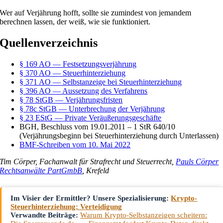
Wer auf Verjährung hofft, sollte sie zumindest von jemandem
berechnen lassen, der weiß, wie sie funktioniert.
Quellenverzeichnis
§ 169 AO — Festsetzungsverjährung
§ 370 AO — Steuerhinterziehung
§ 371 AO — Selbstanzeige bei Steuerhinterziehung
§ 396 AO — Aussetzung des Verfahrens
§ 78 StGB — Verjährungsfristen
§ 78c StGB — Unterbrechung der Verjährung
§ 23 EStG — Private Veräußerungsgeschäfte
BGH, Beschluss vom 19.01.2011 – 1 StR 640/10
(Verjährungsbeginn bei Steuerhinterziehung durch Unterlassen)
BMF-Schreiben vom 10. Mai 2022
Tim Cörper, Fachanwalt für Strafrecht und Steuerrecht,
Pauls Cörper
Rechtsanwälte PartGmbB
, Krefeld
Im Visier der Ermittler? Unsere Spezialisierung:
Krypto-
Steuerhinterziehung: Verteidigung
Verwandte Beiträge:
Warum Krypto-Selbstanzeigen scheitern: