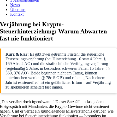
Spezialisierungen
News
Über uns
Kontakt
Verjährung bei Krypto-
Steuerhinterziehung: Warum Abwarten
fast nie funktioniert
Kurz & klar:
Es gibt zwei getrennte Fristen: die steuerliche
Festsetzungsverjährung (bei Hinterziehung 10 statt 4 Jahre, §
169 Abs. 2 AO) und die strafrechtliche Verfolgungsverjährung
(regelmäßig 5 Jahre, in besonders schweren Fällen 15 Jahre, §§
369, 376 AO). Beide beginnen nicht am Tattag, können
unterbrochen werden (§ 78c StGB) und ruhen. „Nach einem
Jahr ist es steuerfrei“ ist ein gefährlicher Irrtum – auf Verjährung
zu spekulieren scheitert fast immer.
„Das verjährt doch irgendwann.“ Dieser Satz fällt in fast jedem
Erstgespräch mit Mandanten, die Krypto-Gewinne nicht versteuert
haben. Und er verrät ein grundlegendes Missverständnis darüber, wie
Verjährung bei Steuerhinterziehung funktioniert — besonders im