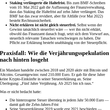
Staking verlängerte die Haltefrist.
Bis zum BMF-Schreiben
vom 10. Mai 2022 galt die Auffassung der Finanzverwaltung,
dass das Staking die Haltefrist auf zehn Jahre verlängert. Das
BMF hat das zwar revidiert, aber für Altfälle (vor Mai 2022)
besteht Rechtsunsicherheit.
Nicht erklären ist nicht gleich steuerfrei.
Selbst wenn der
Gewinn tatsächlich steuerfrei wäre — wer ihn nicht erklärt,
obwohl das Finanzamt danach fragt, setzt sich dem Vorwurf aus,
steuerlich relevante Tatsachen verschwiegen zu haben. Die
Pflicht zur Erklärung besteht unabhängig von der Steuerpflicht.
Praxisfall: Wie die Verjährungsspekulation
nach hinten losgeht
Ein Mandant handelte zwischen 2018 und 2020 aktiv mit Bitcoin und
Altcoins. Gesamtgewinn: rund 210.000 Euro. Er gab für diese Jahre
keine Krypto-Einkünfte in seiner Steuererklärung an. Seine
Überlegung: „Fünf Jahre Verjährung. Ab 2025 bin ich raus.“
Was er nicht bedacht hatte:
Die hinterzogene Steuer überstieg in jedem Jahr 50.000 Euro —
damit galt die Zehn-Jahres-Frist
Seine Steuererklärung 2019 wurde erst 2021 beschieden —