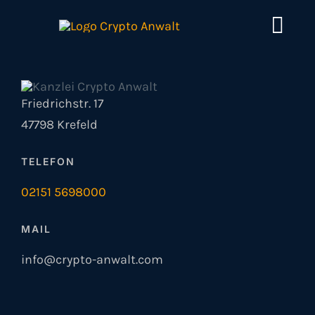
Zum
Inhalt
Togg
springen
Navi
Home
Friedrichstr. 17
Spezialisierungen
47798 Krefeld
TELEFON
News
02151 5698000
Über uns
MAIL
Kontakt
info@crypto-anwalt.com