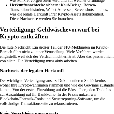
was konkret vorgeworfen wird und auf welcher Grundlage.
Herkunftsnachweise sichern:
Kauf-Belege, Börsen-
Transaktionshistorien, Wallet-Adressen, Screenshots — alles,
was die legale Herkunft Ihrer Krypto-Assets dokumentiert.
Diese Nachweise werden Sie brauchen.
Verteidigung: Geldwäschevorwurf bei
Krypto entkräften
Die gute Nachricht: Ein großer Teil der FIU-Meldungen im Krypto-
Bereich führt nicht zu einer Verurteilung. Viele Verfahren werden
eingestellt, weil sich der Verdacht nicht erhärtet. Aber das passiert nicht
von allein. Die Verteidigung muss aktiv arbeiten.
Nachweis der legalen Herkunft
Der wichtigste Verteidigungsansatz: Dokumentieren Sie lückenlos,
woher Ihre Kryptowährungen stammen und wie die Gewinne zustande
kamen. Von der ersten Einzahlung auf die Börse über jeden Trade bis
zur Auszahlung auf Ihr Bankkonto. In der Praxis nutzen wir
Blockchain-Forensik-Tools und Steuerreporting-Software, um die
vollständige Transaktionskette zu rekonstruieren.
Kein Verschleierungsvorsatz