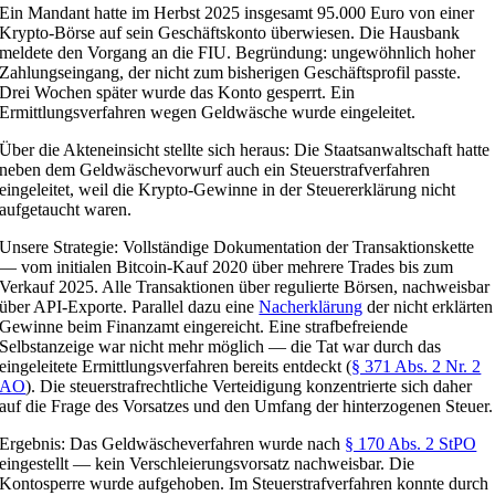
Ein Mandant hatte im Herbst 2025 insgesamt 95.000 Euro von einer
Krypto-Börse auf sein Geschäftskonto überwiesen. Die Hausbank
meldete den Vorgang an die FIU. Begründung: ungewöhnlich hoher
Zahlungseingang, der nicht zum bisherigen Geschäftsprofil passte.
Drei Wochen später wurde das Konto gesperrt. Ein
Ermittlungsverfahren wegen Geldwäsche wurde eingeleitet.
Über die Akteneinsicht stellte sich heraus: Die Staatsanwaltschaft hatte
neben dem Geldwäschevorwurf auch ein Steuerstrafverfahren
eingeleitet, weil die Krypto-Gewinne in der Steuererklärung nicht
aufgetaucht waren.
Unsere Strategie: Vollständige Dokumentation der Transaktionskette
— vom initialen Bitcoin-Kauf 2020 über mehrere Trades bis zum
Verkauf 2025. Alle Transaktionen über regulierte Börsen, nachweisbar
über API-Exporte. Parallel dazu eine
Nacherklärung
der nicht erklärten
Gewinne beim Finanzamt eingereicht. Eine strafbefreiende
Selbstanzeige war nicht mehr möglich — die Tat war durch das
eingeleitete Ermittlungsverfahren bereits entdeckt (
§ 371 Abs. 2 Nr. 2
AO
). Die steuerstrafrechtliche Verteidigung konzentrierte sich daher
auf die Frage des Vorsatzes und den Umfang der hinterzogenen Steuer.
Ergebnis: Das Geldwäscheverfahren wurde nach
§ 170 Abs. 2 StPO
eingestellt — kein Verschleierungsvorsatz nachweisbar. Die
Kontosperre wurde aufgehoben. Im Steuerstrafverfahren konnte durch