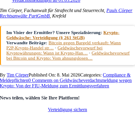
Verdachtsmeldungen ab 01.03.2026
Tim Cörper, Fachanwalt für Strafrecht und Steuerrecht,
Pauls Cörper
Rechtsanwälte PartGmbB
, Krefeld
Im Visier der Ermittler? Unsere Spezialisierung:
Krypto-
Geldwäsche: Verteidigung (§ 261 StGB)
Verwandte Beiträge:
Bitcoin gegen Bargeld verkauft: Wann
P2P-Krypto-Handel str…
·
Geldwäschevorwurf bei
Kryptowährungen: Wann ist Krypto-Han…
·
Geldwäschevorwurf
bei Bitcoin und Krypto: Vom ahnungslosen…
By
Tim Cörper
Published On: 8. Mai 2026
Categories:
Compliance &
Meldepflichten
0 Comments
on Geldwäscheverdachtsmeldung wegen
Krypto: Von der FIU-Meldung zum Ermittlungsverfahren
News teilen, wählen Sie Ihre Plattform!
Verteidigung sichern