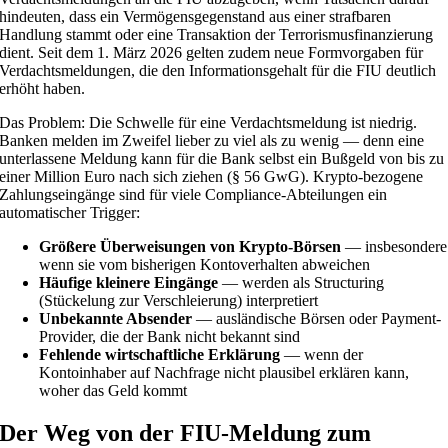
hindeuten, dass ein Vermögensgegenstand aus einer strafbaren
Handlung stammt oder eine Transaktion der Terrorismusfinanzierung
dient. Seit dem 1. März 2026 gelten zudem neue Formvorgaben für
Verdachtsmeldungen, die den Informationsgehalt für die FIU deutlich
erhöht haben.
Das Problem: Die Schwelle für eine Verdachtsmeldung ist niedrig.
Banken melden im Zweifel lieber zu viel als zu wenig — denn eine
unterlassene Meldung kann für die Bank selbst ein Bußgeld von bis zu
einer Million Euro nach sich ziehen (§ 56 GwG). Krypto-bezogene
Zahlungseingänge sind für viele Compliance-Abteilungen ein
automatischer Trigger:
Größere Überweisungen von Krypto-Börsen
— insbesondere
wenn sie vom bisherigen Kontoverhalten abweichen
Häufige kleinere Eingänge
— werden als Structuring
(Stückelung zur Verschleierung) interpretiert
Unbekannte Absender
— ausländische Börsen oder Payment-
Provider, die der Bank nicht bekannt sind
Fehlende wirtschaftliche Erklärung
— wenn der
Kontoinhaber auf Nachfrage nicht plausibel erklären kann,
woher das Geld kommt
Der Weg von der FIU-Meldung zum