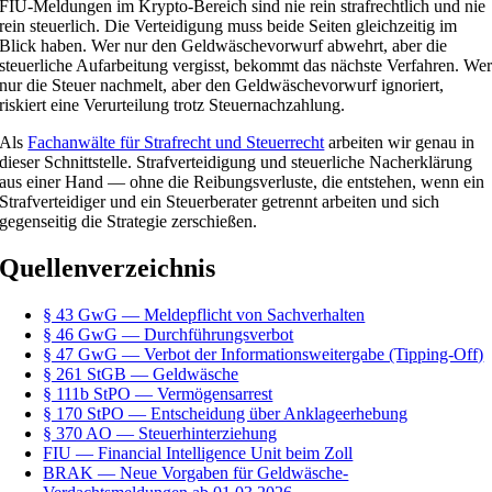
FIU-Meldungen im Krypto-Bereich sind nie rein strafrechtlich und nie
rein steuerlich. Die Verteidigung muss beide Seiten gleichzeitig im
Blick haben. Wer nur den Geldwäschevorwurf abwehrt, aber die
steuerliche Aufarbeitung vergisst, bekommt das nächste Verfahren. We
nur die Steuer nachmelt, aber den Geldwäschevorwurf ignoriert,
riskiert eine Verurteilung trotz Steuernachzahlung.
Als
Fachanwälte für Strafrecht und Steuerrecht
arbeiten wir genau in
dieser Schnittstelle. Strafverteidigung und steuerliche Nacherklärung
aus einer Hand — ohne die Reibungsverluste, die entstehen, wenn ein
Strafverteidiger und ein Steuerberater getrennt arbeiten und sich
gegenseitig die Strategie zerschießen.
Quellenverzeichnis
§ 43 GwG — Meldepflicht von Sachverhalten
§ 46 GwG — Durchführungsverbot
§ 47 GwG — Verbot der Informationsweitergabe (Tipping-Off)
§ 261 StGB — Geldwäsche
§ 111b StPO — Vermögensarrest
§ 170 StPO — Entscheidung über Anklageerhebung
§ 370 AO — Steuerhinterziehung
FIU — Financial Intelligence Unit beim Zoll
BRAK — Neue Vorgaben für Geldwäsche-