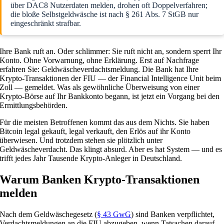
über DAC8 Nutzerdaten melden, drohen oft Doppelverfahren;
die bloße Selbstgeldwäsche ist nach § 261 Abs. 7 StGB nur
eingeschränkt strafbar.
Ihre Bank ruft an. Oder schlimmer: Sie ruft nicht an, sondern sperrt Ihr
Konto. Ohne Vorwarnung, ohne Erklärung. Erst auf Nachfrage
erfahren Sie: Geldwäscheverdachtsmeldung. Die Bank hat Ihre
Krypto-Transaktionen der FIU — der Financial Intelligence Unit beim
Zoll — gemeldet. Was als gewöhnliche Überweisung von einer
Krypto-Börse auf Ihr Bankkonto begann, ist jetzt ein Vorgang bei den
Ermittlungsbehörden.
Für die meisten Betroffenen kommt das aus dem Nichts. Sie haben
Bitcoin legal gekauft, legal verkauft, den Erlös auf ihr Konto
überwiesen. Und trotzdem stehen sie plötzlich unter
Geldwäscheverdacht. Das klingt absurd. Aber es hat System — und es
trifft jedes Jahr Tausende Krypto-Anleger in Deutschland.
Warum Banken Krypto-Transaktionen
melden
Nach dem Geldwäschegesetz (
§ 43 GwG
) sind Banken verpflichtet,
Verdachtsmeldungen an die FIU abzugeben, wenn Tatsachen darauf