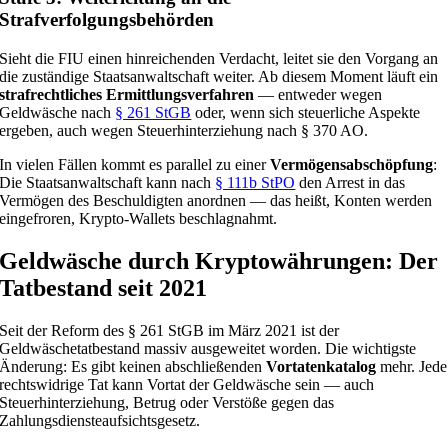
Strafverfolgungsbehörden
Sieht die FIU einen hinreichenden Verdacht, leitet sie den Vorgang an
die zuständige Staatsanwaltschaft weiter. Ab diesem Moment läuft ein
strafrechtliches Ermittlungsverfahren
— entweder wegen
Geldwäsche nach
§ 261 StGB
oder, wenn sich steuerliche Aspekte
ergeben, auch wegen Steuerhinterziehung nach § 370 AO.
In vielen Fällen kommt es parallel zu einer
Vermögensabschöpfung
:
Die Staatsanwaltschaft kann nach
§ 111b StPO
den Arrest in das
Vermögen des Beschuldigten anordnen — das heißt, Konten werden
eingefroren, Krypto-Wallets beschlagnahmt.
Geldwäsche durch Kryptowährungen: Der
Tatbestand seit 2021
Seit der Reform des § 261 StGB im März 2021 ist der
Geldwäschetatbestand massiv ausgeweitet worden. Die wichtigste
Änderung: Es gibt keinen abschließenden
Vortatenkatalog
mehr. Jede
rechtswidrige Tat kann Vortat der Geldwäsche sein — auch
Steuerhinterziehung, Betrug oder Verstöße gegen das
Zahlungsdiensteaufsichtsgesetz.