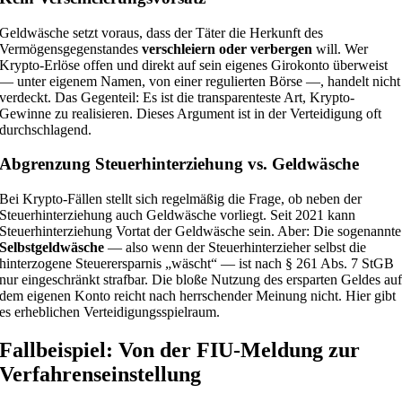
Geldwäsche setzt voraus, dass der Täter die Herkunft des
Vermögensgegenstandes
verschleiern oder verbergen
will. Wer
Krypto-Erlöse offen und direkt auf sein eigenes Girokonto überweist
— unter eigenem Namen, von einer regulierten Börse —, handelt nicht
verdeckt. Das Gegenteil: Es ist die transparenteste Art, Krypto-
Gewinne zu realisieren. Dieses Argument ist in der Verteidigung oft
durchschlagend.
Abgrenzung Steuerhinterziehung vs. Geldwäsche
Bei Krypto-Fällen stellt sich regelmäßig die Frage, ob neben der
Steuerhinterziehung auch Geldwäsche vorliegt. Seit 2021 kann
Steuerhinterziehung Vortat der Geldwäsche sein. Aber: Die sogenannte
Selbstgeldwäsche
— also wenn der Steuerhinterzieher selbst die
hinterzogene Steuerersparnis „wäscht“ — ist nach § 261 Abs. 7 StGB
nur eingeschränkt strafbar. Die bloße Nutzung des ersparten Geldes au
dem eigenen Konto reicht nach herrschender Meinung nicht. Hier gibt
es erheblichen Verteidigungsspielraum.
Fallbeispiel: Von der FIU-Meldung zur
Verfahrenseinstellung