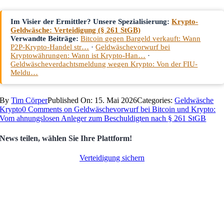
Im Visier der Ermittler? Unsere Spezialisierung:
Krypto-
Geldwäsche: Verteidigung (§ 261 StGB)
Verwandte Beiträge:
Bitcoin gegen Bargeld verkauft: Wann
P2P-Krypto-Handel str…
·
Geldwäschevorwurf bei
Kryptowährungen: Wann ist Krypto-Han…
·
Geldwäscheverdachtsmeldung wegen Krypto: Von der FIU-
Meldu…
By
Tim Cörper
Published On: 15. Mai 2026
Categories:
Geldwäsche
Krypto
0 Comments
on Geldwäschevorwurf bei Bitcoin und Krypto:
Vom ahnungslosen Anleger zum Beschuldigten nach § 261 StGB
News teilen, wählen Sie Ihre Plattform!
Verteidigung sichern