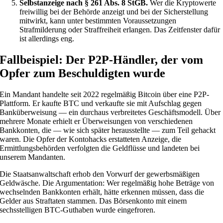
Selbstanzeige nach § 261 Abs. 8 StGB.
Wer die Kryptowerte
freiwillig bei der Behörde anzeigt und bei der Sicherstellung
mitwirkt, kann unter bestimmten Voraussetzungen
Strafmilderung oder Straffreiheit erlangen. Das Zeitfenster dafür
ist allerdings eng.
Fallbeispiel: Der P2P-Händler, der vom
Opfer zum Beschuldigten wurde
Ein Mandant handelte seit 2022 regelmäßig Bitcoin über eine P2P-
Plattform. Er kaufte BTC und verkaufte sie mit Aufschlag gegen
Banküberweisung — ein durchaus verbreitetes Geschäftsmodell. Über
mehrere Monate erhielt er Überweisungen von verschiedenen
Bankkonten, die — wie sich später herausstellte — zum Teil gehackt
waren. Die Opfer der Kontohacks erstatteten Anzeige, die
Ermittlungsbehörden verfolgten die Geldflüsse und landeten bei
unserem Mandanten.
Die Staatsanwaltschaft erhob den Vorwurf der gewerbsmäßigen
Geldwäsche. Die Argumentation: Wer regelmäßig hohe Beträge von
wechselnden Bankkonten erhält, hätte erkennen müssen, dass die
Gelder aus Straftaten stammen. Das Börsenkonto mit einem
sechsstelligen BTC-Guthaben wurde eingefroren.