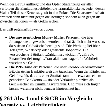
Wenn der Betrug auffliegt und das Opfer Strafanzeige erstattet,
verfolgen die Ermittlungsbehörden die Transaktionskette. Jeder, dessen
Wallet Teil dieser Kette ist, gerät in den Fokus. Die Staatsanwaltschaft
ermittelt dann nicht nur gegen die Betrüger, sondern auch gegen die
Zwischenstationen — als Geldwäscher.
Das trifft regelmäßig zwei Gruppen:
Die unwissentlichen Money Mules:
Personen, die über
Jobangebote angeworben wurden und tatsächlich nicht wussten,
dass sie an Geldwäsche beteiligt sind. Die Werbung lief über
Telegram, WhatsApp oder gefälschte Jobportale. Die
versprochene Tätigkeit: „Zahlungsabwicklung“, „Krypto-
Finanzdienstleistung“, „Transaktionsmanager“. In Wahrheit
waschen sie Geld.
Die P2P-Händler:
Personen, die über Peer-to-Peer-Plattformen
Bitcoin gegen Banküberweisung tauschen. Wenn der Käufer mit
Geld bezahlt, das aus einer Straftat stammt — etwa aus einem
gehackten Bankkonto — sitzt der Verkäufer plötzlich als
Geldwäscher im Ermittlungsverfahren. Und muss sich fragen
lassen, warum er nicht genauer hingeschaut hat.
§ 261 Abs. 1 und 6 StGB im Vergleich:
Vorsatz vs. Leichtfertigkeit