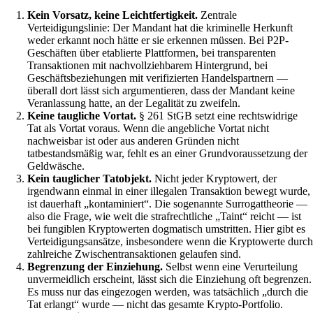
Kein Vorsatz, keine Leichtfertigkeit.
Zentrale
Verteidigungslinie: Der Mandant hat die kriminelle Herkunft
weder erkannt noch hätte er sie erkennen müssen. Bei P2P-
Geschäften über etablierte Plattformen, bei transparenten
Transaktionen mit nachvollziehbarem Hintergrund, bei
Geschäftsbeziehungen mit verifizierten Handelspartnern —
überall dort lässt sich argumentieren, dass der Mandant keine
Veranlassung hatte, an der Legalität zu zweifeln.
Keine taugliche Vortat.
§ 261 StGB setzt eine rechtswidrige
Tat als Vortat voraus. Wenn die angebliche Vortat nicht
nachweisbar ist oder aus anderen Gründen nicht
tatbestandsmäßig war, fehlt es an einer Grundvoraussetzung der
Geldwäsche.
Kein tauglicher Tatobjekt.
Nicht jeder Kryptowert, der
irgendwann einmal in einer illegalen Transaktion bewegt wurde,
ist dauerhaft „kontaminiert“. Die sogenannte Surrogattheorie —
also die Frage, wie weit die strafrechtliche „Taint“ reicht — ist
bei fungiblen Kryptowerten dogmatisch umstritten. Hier gibt es
Verteidigungsansätze, insbesondere wenn die Kryptowerte durc
zahlreiche Zwischentransaktionen gelaufen sind.
Begrenzung der Einziehung.
Selbst wenn eine Verurteilung
unvermeidlich erscheint, lässt sich die Einziehung oft begrenzen.
Es muss nur das eingezogen werden, was tatsächlich „durch die
Tat erlangt“ wurde — nicht das gesamte Krypto-Portfolio.