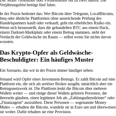
Die Strafe: Geldstrafe oder Freiheitsstrafe bis zu zwei Jahren. Die
Verjährungsfrist beträgt fünf Jahre.
In der Praxis bedeutet das: Wer Bitcoin über Telegram, LocalBitcoins,
bisq oder ähnliche Plattformen ohne ausreichende Prüfung des
Handelspartners kauft oder verkauft, geht ein erhebliches Risiko ein.
Wenn sich herausstellt, dass die gehandelten BTC aus einem Hack,
einem Darknet-Marktplatz oder einem Betrug stammen, steht der
Verdacht der Geldwäsche im Raum — selbst wenn Sie nichts davon
wussten.
Das Krypto-Opfer als Geldwäsche-
Beschuldigter: Ein häufiges Muster
Ein Szenario, das wir in der Praxis immer häufiger sehen:
Jemand wird Opfer eines Investment-Betrugs. Er zahlt Bitcoin auf eine
Plattform ein, die sich als seriöser Broker ausgibt, tatsächlich aber ein
Betrugsnetzwerk ist. Die Plattform lenkt die Bitcoin über mehrere
Wallets weiter — und einige dieser Wallets gehören Personen, die
ihrerseits glauben, einen legitimen Job als „Zahlungsdienstleister“ oder
„Finanzagent“ auszuüben. Diese Personen — sogenannte Money
Mules — erhalten die Bitcoin, wandeln sie in Euro um und überweisen
sie weiter. Dafür erhalten sie eine Provision.