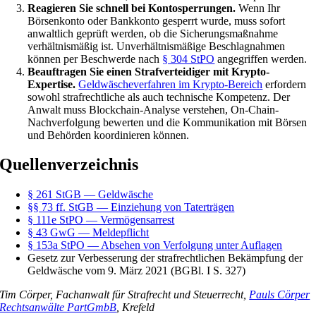
Reagieren Sie schnell bei Kontosperrungen.
Wenn Ihr
Börsenkonto oder Bankkonto gesperrt wurde, muss sofort
anwaltlich geprüft werden, ob die Sicherungsmaßnahme
verhältnismäßig ist. Unverhältnismäßige Beschlagnahmen
können per Beschwerde nach
§ 304 StPO
angegriffen werden.
Beauftragen Sie einen Strafverteidiger mit Krypto-
Expertise.
Geldwäscheverfahren im Krypto-Bereich
erfordern
sowohl strafrechtliche als auch technische Kompetenz. Der
Anwalt muss Blockchain-Analyse verstehen, On-Chain-
Nachverfolgung bewerten und die Kommunikation mit Börsen
und Behörden koordinieren können.
Quellenverzeichnis
§ 261 StGB — Geldwäsche
§§ 73 ff. StGB — Einziehung von Taterträgen
§ 111e StPO — Vermögensarrest
§ 43 GwG — Meldepflicht
§ 153a StPO — Absehen von Verfolgung unter Auflagen
Gesetz zur Verbesserung der strafrechtlichen Bekämpfung der
Geldwäsche vom 9. März 2021 (BGBl. I S. 327)
Tim Cörper, Fachanwalt für Strafrecht und Steuerrecht,
Pauls Cörper
Rechtsanwälte PartGmbB
, Krefeld