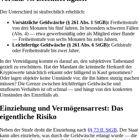
Der Unterschied ist strafrechtlich erheblich:
Vorsätzliche Geldwäsche (§ 261 Abs. 1 StGB):
Freiheitsstrafe
von drei Monaten bis fünf Jahren. In besonders schweren Fällen
(Abs. 4) — etwa gewerbsmäßig oder als Mitglied einer Bande
— Freiheitsstrafe von sechs Monaten bis zehn Jahren.
Leichtfertige Geldwäsche (§ 261 Abs. 6 StGB):
Geldstrafe
oder Freiheitsstrafe bis zwei Jahre.
In der Verteidigung kommt es darauf an, den subjektiven Tatbestand
gezielt zu erschüttern. Hat der Mandant die kriminelle Herkunft der
Kryptowerte tatsächlich erkannt oder billigend in Kauf genommen?
Oder lagen objektiv keine Umstände vor, die ihn hätten stutzig machen
müssen? Die Grenze zwischen leichtfertiger Geldwäsche und
straflosem Verhalten ist oft schmal — und hängt von den konkreten
Umständen des Einzelfalls ab.
Einziehung und Vermögensarrest: Das
eigentliche Risiko
Neben der Strafe droht die Einziehung nach
§§ 73 ff. StGB
. Der Staat
kann alles einziehen, was durch die Geldwäsche erlangt wurde — die