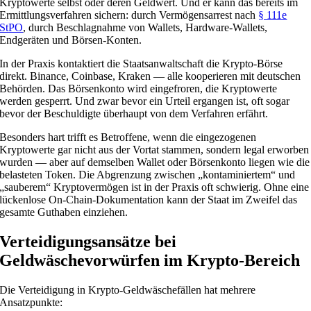
Kryptowerte selbst oder deren Geldwert. Und er kann das bereits im
Ermittlungsverfahren sichern: durch Vermögensarrest nach
§ 111e
StPO
, durch Beschlagnahme von Wallets, Hardware-Wallets,
Endgeräten und Börsen-Konten.
In der Praxis kontaktiert die Staatsanwaltschaft die Krypto-Börse
direkt. Binance, Coinbase, Kraken — alle kooperieren mit deutschen
Behörden. Das Börsenkonto wird eingefroren, die Kryptowerte
werden gesperrt. Und zwar bevor ein Urteil ergangen ist, oft sogar
bevor der Beschuldigte überhaupt von dem Verfahren erfährt.
Besonders hart trifft es Betroffene, wenn die eingezogenen
Kryptowerte gar nicht aus der Vortat stammen, sondern legal erworben
wurden — aber auf demselben Wallet oder Börsenkonto liegen wie die
belasteten Token. Die Abgrenzung zwischen „kontaminiertem“ und
„sauberem“ Kryptovermögen ist in der Praxis oft schwierig. Ohne eine
lückenlose On-Chain-Dokumentation kann der Staat im Zweifel das
gesamte Guthaben einziehen.
Verteidigungsansätze bei
Geldwäschevorwürfen im Krypto-Bereich
Die Verteidigung in Krypto-Geldwäschefällen hat mehrere
Ansatzpunkte: