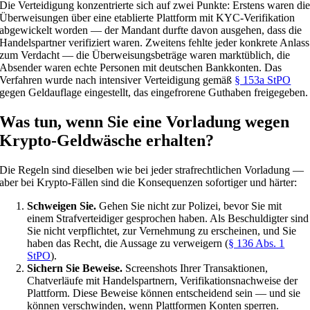
Die Verteidigung konzentrierte sich auf zwei Punkte: Erstens waren di
Überweisungen über eine etablierte Plattform mit KYC-Verifikation
abgewickelt worden — der Mandant durfte davon ausgehen, dass die
Handelspartner verifiziert waren. Zweitens fehlte jeder konkrete Anlass
zum Verdacht — die Überweisungsbeträge waren marktüblich, die
Absender waren echte Personen mit deutschen Bankkonten. Das
Verfahren wurde nach intensiver Verteidigung gemäß
§ 153a StPO
gegen Geldauflage eingestellt, das eingefrorene Guthaben freigegeben.
Was tun, wenn Sie eine Vorladung wegen
Krypto-Geldwäsche erhalten?
Die Regeln sind dieselben wie bei jeder strafrechtlichen Vorladung —
aber bei Krypto-Fällen sind die Konsequenzen sofortiger und härter:
Schweigen Sie.
Gehen Sie nicht zur Polizei, bevor Sie mit
einem Strafverteidiger gesprochen haben. Als Beschuldigter sind
Sie nicht verpflichtet, zur Vernehmung zu erscheinen, und Sie
haben das Recht, die Aussage zu verweigern (
§ 136 Abs. 1
StPO
).
Sichern Sie Beweise.
Screenshots Ihrer Transaktionen,
Chatverläufe mit Handelspartnern, Verifikationsnachweise der
Plattform. Diese Beweise können entscheidend sein — und sie
können verschwinden, wenn Plattformen Konten sperren.