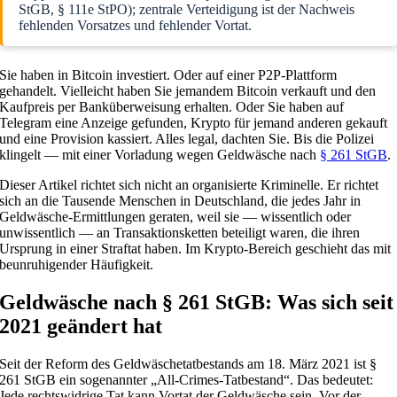
StGB, § 111e StPO); zentrale Verteidigung ist der Nachweis
fehlenden Vorsatzes und fehlender Vortat.
Sie haben in Bitcoin investiert. Oder auf einer P2P-Plattform
gehandelt. Vielleicht haben Sie jemandem Bitcoin verkauft und den
Kaufpreis per Banküberweisung erhalten. Oder Sie haben auf
Telegram eine Anzeige gefunden, Krypto für jemand anderen gekauft
und eine Provision kassiert. Alles legal, dachten Sie. Bis die Polizei
klingelt — mit einer Vorladung wegen Geldwäsche nach
§ 261 StGB
.
Dieser Artikel richtet sich nicht an organisierte Kriminelle. Er richtet
sich an die Tausende Menschen in Deutschland, die jedes Jahr in
Geldwäsche-Ermittlungen geraten, weil sie — wissentlich oder
unwissentlich — an Transaktionsketten beteiligt waren, die ihren
Ursprung in einer Straftat haben. Im Krypto-Bereich geschieht das mit
beunruhigender Häufigkeit.
Geldwäsche nach § 261 StGB: Was sich seit
2021 geändert hat
Seit der Reform des Geldwäschetatbestands am 18. März 2021 ist §
261 StGB ein sogenannter „All-Crimes-Tatbestand“. Das bedeutet:
Jede rechtswidrige Tat kann Vortat der Geldwäsche sein. Vor der