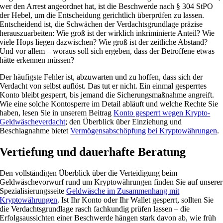
wer den Arrest angeordnet hat, ist die Beschwerde nach § 304 StPO
der Hebel, um die Entscheidung gerichtlich überprüfen zu lassen.
Entscheidend ist, die Schwächen der Verdachtsgrundlage präzise
herauszuarbeiten: Wie groß ist der wirklich inkriminierte Anteil? Wie
viele Hops liegen dazwischen? Wie groß ist der zeitliche Abstand?
Und vor allem – woraus soll sich ergeben, dass der Betroffene etwas
hätte erkennen müssen?
Der häufigste Fehler ist, abzuwarten und zu hoffen, dass sich der
Verdacht von selbst auflöst. Das tut er nicht. Ein einmal gesperrtes
Konto bleibt gesperrt, bis jemand die Sicherungsmaßnahme angreift.
Wie eine solche Kontosperre im Detail abläuft und welche Rechte Sie
haben, lesen Sie in unserem Beitrag
Konto gesperrt wegen Krypto-
Geldwäscheverdacht
; den Überblick über Einziehung und
Beschlagnahme bietet
Vermögensabschöpfung bei Kryptowährungen
.
Vertiefung und dauerhafte Beratung
Den vollständigen Überblick über die Verteidigung beim
Geldwäschevorwurf rund um Kryptowährungen finden Sie auf unserer
Spezialisierungsseite
Geldwäsche im Zusammenhang mit
Kryptowährungen
. Ist Ihr Konto oder Ihr Wallet gesperrt, sollten Sie
die Verdachtsgrundlage rasch fachkundig prüfen lassen – die
Erfolgsaussichten einer Beschwerde hängen stark davon ab, wie früh