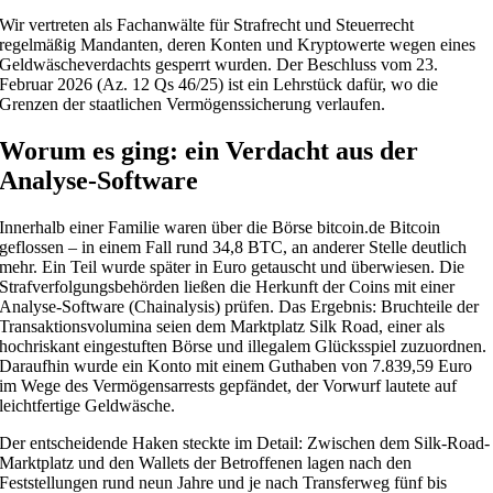
Wir vertreten als Fachanwälte für Strafrecht und Steuerrecht
regelmäßig Mandanten, deren Konten und Kryptowerte wegen eines
Geldwäscheverdachts gesperrt wurden. Der Beschluss vom 23.
Februar 2026 (Az. 12 Qs 46/25) ist ein Lehrstück dafür, wo die
Grenzen der staatlichen Vermögenssicherung verlaufen.
Worum es ging: ein Verdacht aus der
Analyse-Software
Innerhalb einer Familie waren über die Börse bitcoin.de Bitcoin
geflossen – in einem Fall rund 34,8 BTC, an anderer Stelle deutlich
mehr. Ein Teil wurde später in Euro getauscht und überwiesen. Die
Strafverfolgungsbehörden ließen die Herkunft der Coins mit einer
Analyse-Software (Chainalysis) prüfen. Das Ergebnis: Bruchteile der
Transaktionsvolumina seien dem Marktplatz Silk Road, einer als
hochriskant eingestuften Börse und illegalem Glücksspiel zuzuordnen.
Daraufhin wurde ein Konto mit einem Guthaben von 7.839,59 Euro
im Wege des Vermögensarrests gepfändet, der Vorwurf lautete auf
leichtfertige Geldwäsche.
Der entscheidende Haken steckte im Detail: Zwischen dem Silk-Road-
Marktplatz und den Wallets der Betroffenen lagen nach den
Feststellungen rund neun Jahre und je nach Transferweg fünf bis