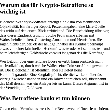
Warum das für Krypto-Betroffene so
wichtig ist
Blockchain-Analyse-Software erzeugt eine Aura von technischer
Objektivität. Ein farbiger Report, Prozentangaben, eine klare Quelle –
das wirkt auf den ersten Blick erdrückend. Die Entscheidung führt vor,
dass dieser Eindruck täuscht. Solche Programme arbeiten mit
Wahrscheinlichkeiten, Clustering-Annahmen und Heuristiken. Sie
sagen nichts darüber, ob der heutige Inhaber des Kontos überhaupt
etwas von einer kriminellen Herkunft wusste oder wissen musste – und
beim leichtfertigen Geldwäschevorwurf ist genau das die Kernfrage.
Wer Bitcoin über eine reguläre Börse erwirbt, kann praktisch nicht
nachvollziehen, durch welche Wallets eine Coin vor Jahren gewandert
ist. Die Blockchain ist öffentlich, aber sie liefert keine
Herkunftsgarantie. Eine Sorgfaltspflicht, die rückwirkend über fast
vierzig Zwischenstationen und ein Jahrzehnt reichen soll, überspannt
das Maß dessen, was ein Anleger leisten kann. Dieses Argument ist in
der Verteidigung Gold wert.
Was Betroffene konkret tun können
Gegen einen Vermögensarrest ist der Rechtsweg eröffnet. Je nachdem,