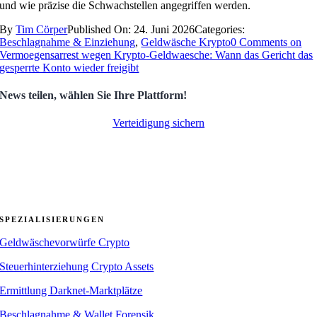
und wie präzise die Schwachstellen angegriffen werden.
By
Tim Cörper
Published On: 24. Juni 2026
Categories:
Beschlagnahme & Einziehung
,
Geldwäsche Krypto
0 Comments
on
Vermoegensarrest wegen Krypto-Geldwaesche: Wann das Gericht das
gesperrte Konto wieder freigibt
News teilen, wählen Sie Ihre Plattform!
Verteidigung sichern
SPEZIALISIERUNGEN
Geldwäschevorwürfe Crypto
Steuerhinterziehung Crypto Assets
Ermittlung Darknet-Marktplätze
Beschlagnahme & Wallet Forensik