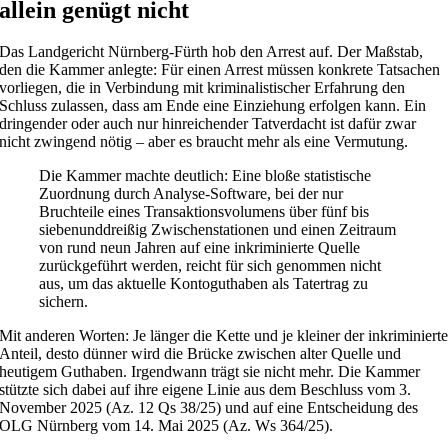
allein genügt nicht
Das Landgericht Nürnberg-Fürth hob den Arrest auf. Der Maßstab,
den die Kammer anlegte: Für einen Arrest müssen konkrete Tatsachen
vorliegen, die in Verbindung mit kriminalistischer Erfahrung den
Schluss zulassen, dass am Ende eine Einziehung erfolgen kann. Ein
dringender oder auch nur hinreichender Tatverdacht ist dafür zwar
nicht zwingend nötig – aber es braucht mehr als eine Vermutung.
Die Kammer machte deutlich: Eine bloße statistische
Zuordnung durch Analyse-Software, bei der nur
Bruchteile eines Transaktionsvolumens über fünf bis
siebenunddreißig Zwischenstationen und einen Zeitraum
von rund neun Jahren auf eine inkriminierte Quelle
zurückgeführt werden, reicht für sich genommen nicht
aus, um das aktuelle Kontoguthaben als Tatertrag zu
sichern.
Mit anderen Worten: Je länger die Kette und je kleiner der inkriminiert
Anteil, desto dünner wird die Brücke zwischen alter Quelle und
heutigem Guthaben. Irgendwann trägt sie nicht mehr. Die Kammer
stützte sich dabei auf ihre eigene Linie aus dem Beschluss vom 3.
November 2025 (Az. 12 Qs 38/25) und auf eine Entscheidung des
OLG Nürnberg vom 14. Mai 2025 (Az. Ws 364/25).