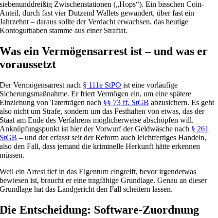
siebenunddreißig Zwischenstationen („Hops“). Ein bisschen Coin-
Anteil, durch fast vier Dutzend Wallets gewandert, über fast ein
Jahrzehnt – daraus sollte der Verdacht erwachsen, das heutige
Kontoguthaben stamme aus einer Straftat.
Was ein Vermögensarrest ist – und was er
voraussetzt
Der Vermögensarrest nach
§ 111e StPO
ist eine vorläufige
Sicherungsmaßnahme. Er friert Vermögen ein, um eine spätere
Einziehung von Taterträgen nach
§§ 73 ff. StGB
abzusichern. Es geht
also nicht um Strafe, sondern um das Festhalten von etwas, das der
Staat am Ende des Verfahrens möglicherweise abschöpfen will.
Anknüpfungspunkt ist hier der Vorwurf der Geldwäsche nach
§ 261
StGB
– und der erfasst seit der Reform auch leichtfertiges Handeln,
also den Fall, dass jemand die kriminelle Herkunft hätte erkennen
müssen.
Weil ein Arrest tief in das Eigentum eingreift, bevor irgendetwas
bewiesen ist, braucht er eine tragfähige Grundlage. Genau an dieser
Grundlage hat das Landgericht den Fall scheitern lassen.
Die Entscheidung: Software-Zuordnung