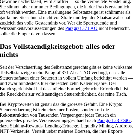
Gewinne nacherklaert, wird straffrei — so die verbreitete Vorstellung.
Sie stimmt, aber nur unter Bedingungen, die in der Praxis erstaunlich
oft verfehlt werden. Eine misslungene Selbstanzeige ist schlimmer als
gar keine: Sie schuetzt nicht vor Strafe und legt der Staatsanwaltschaft
zugleich das volle Gestaendnis vor. Wer die Sperrgruende und
Wirksamkeitsvoraussetzungen des
Paragraf 371 AO
nicht beherrscht,
sollte die Finger davon lassen.
Das Vollstaendigkeitsgebot: alles oder
nichts
Seit der Verschaerfung des Selbstanzeigerechts gibt es keine wirksame
Teilselbstanzeige mehr. Paragraf 371 Abs. 1 AO verlangt, dass alle
Steuerstraftaten einer Steuerart in vollem Umfang berichtigt werden —
und zwar mindestens fuer die letzten zehn Kalenderjahre. Der
Bundesgerichtshof hat das auf eine Formel gebracht: Erforderlich ist
die Rueckkehr zur vollstaendigen Steuerehrlichkeit, der reine Tisch.
Bei Kryptowerten ist genau das die groesste Gefahr. Eine Krypto-
Steuererklaerung ist kein einzelner Posten, sondern oft die
Rekonstruktion von Tausenden Vorgaengen: jeder Tausch ein
potenzielles privates Veraeusserungsgeschaeft nach
Paragraf 23 EStG
,
dazu Staking-Rewards, Lending-Ertraege, Liquidity Mining, Airdrops,
NFT-Verkaeufe. Verteilt ueber mehrere Boersen, die ihre Exporte