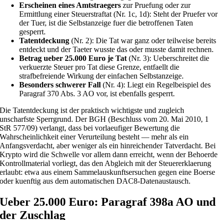
Erscheinen eines Amtstraegers
zur Pruefung oder zur
Ermittlung einer Steuerstraftat (Nr. 1c, 1d): Steht der Pruefer vor
der Tuer, ist die Selbstanzeige fuer die betroffenen Taten
gesperrt.
Tatentdeckung
(Nr. 2): Die Tat war ganz oder teilweise bereits
entdeckt und der Taeter wusste das oder musste damit rechnen.
Betrag ueber 25.000 Euro je Tat
(Nr. 3): Ueberschreitet die
verkuerzte Steuer pro Tat diese Grenze, entfaellt die
strafbefreiende Wirkung der einfachen Selbstanzeige.
Besonders schwerer Fall
(Nr. 4): Liegt ein Regelbeispiel des
Paragraf 370 Abs. 3 AO vor, ist ebenfalls gesperrt.
Die Tatentdeckung ist der praktisch wichtigste und zugleich
unscharfste Sperrgrund. Der BGH (Beschluss vom 20. Mai 2010, 1
StR 577/09) verlangt, dass bei vorlaeufiger Bewertung die
Wahrscheinlichkeit einer Verurteilung besteht — mehr als ein
Anfangsverdacht, aber weniger als ein hinreichender Tatverdacht. Bei
Krypto wird die Schwelle vor allem dann erreicht, wenn der Behoerde
Kontrollmaterial vorliegt, das den Abgleich mit der Steuererklaerung
erlaubt: etwa aus einem Sammelauskunftsersuchen gegen eine Boerse
oder kuenftig aus dem automatischen DAC8-Datenaustausch.
Ueber 25.000 Euro: Paragraf 398a AO und
der Zuschlag