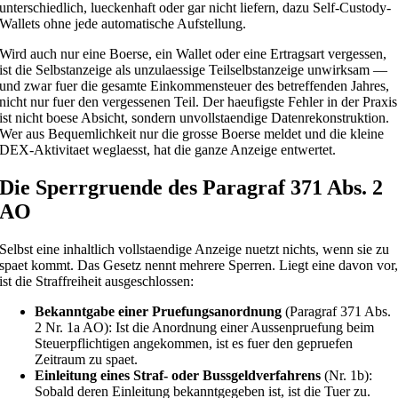
unterschiedlich, lueckenhaft oder gar nicht liefern, dazu Self-Custody-
Wallets ohne jede automatische Aufstellung.
Wird auch nur eine Boerse, ein Wallet oder eine Ertragsart vergessen,
ist die Selbstanzeige als unzulaessige Teilselbstanzeige unwirksam —
und zwar fuer die gesamte Einkommensteuer des betreffenden Jahres,
nicht nur fuer den vergessenen Teil. Der haeufigste Fehler in der Praxis
ist nicht boese Absicht, sondern unvollstaendige Datenrekonstruktion.
Wer aus Bequemlichkeit nur die grosse Boerse meldet und die kleine
DEX-Aktivitaet weglaesst, hat die ganze Anzeige entwertet.
Die Sperrgruende des Paragraf 371 Abs. 2
AO
Selbst eine inhaltlich vollstaendige Anzeige nuetzt nichts, wenn sie zu
spaet kommt. Das Gesetz nennt mehrere Sperren. Liegt eine davon vor
ist die Straffreiheit ausgeschlossen:
Bekanntgabe einer Pruefungsanordnung
(Paragraf 371 Abs.
2 Nr. 1a AO): Ist die Anordnung einer Aussenpruefung beim
Steuerpflichtigen angekommen, ist es fuer den gepruefen
Zeitraum zu spaet.
Einleitung eines Straf- oder Bussgeldverfahrens
(Nr. 1b):
Sobald deren Einleitung bekanntgegeben ist, ist die Tuer zu.