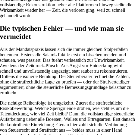
vollstaendige Rekonstruktion ueber alle Plattformen hinweg stellte die
Wirksamkeit wieder her — Zeit, die verloren ging, weil zu schnell
gehandelt wurde.
Die typischen Fehler — und wie man sie
vermeidet
Aus der Mandatspraxis lassen sich die immer gleichen Stolperfallen
benennen. Erstens die Salami-Taktik: erst ein bisschen melden und
schauen, was passiert. Das fuehrt verlaesslich zur Unwirksamkeit.
Zweitens der Zeitdruck-Pfusch: Aus Angst vor Entdeckung wird
schnell und unvollstaendig angezeigt, statt sauber zu rekonstruieren.
Drittens die isolierte Beratung: Der Steuerberater rechnet die Zahlen,
ohne die strafrechtliche Lage zu pruefen — oder der Strafverteidiger
argumentiert, ohne die steuerliche Bemessungsgrundlage belastbar zu
ermitteln.
Die richtige Reihenfolge ist umgekehrt. Zuerst die strafrechtliche
Risikobewertung: Welche Sperrgruende drohen, wie steht es um die
Tatentdeckung, wie viel Zeit bleibt? Dann die vollstaendige steuerliche
Aufarbeitung ueber alle Boersen, Wallets und Ertragsarten. Erst danac
die kontrollierte Einreichung. Genau hier zahlt sich die Verbindung
von Steuerrecht und Strafrecht aus — beides muss in einer Hand