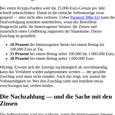
Bei vielen Krypto-Faellen wird die 25.000-Euro-Grenze pro Jahr
schnell ueberschritten. Damit ist die einfache Selbstanzeige zwar
gesperrt — aber nicht alles verloren. Ueber
Paragraf 398a AO
kann die
Strafverfolgung trotzdem unterbleiben, wenn der Betroffene
fristgerecht zahlt: die hinterzogenen Steuern, die Zinsen und
zusaetzlich einen Geldbetrag zugunsten der Staatskasse. Dieser
Zuschlag ist gestaffelt:
10 Prozent
der hinterzogenen Steuer bei einem Betrag bis
100.000 Euro je Tat,
15 Prozent
bei einem Betrag ueber 100.000 bis 1.000.000 Euro,
20 Prozent
bei einem Betrag ueber 1.000.000 Euro.
Wichtig: Erweist sich die Anzeige nachtraeglich als unvollstaendig,
kann das Verfahren wieder aufgenommen werden — der gezahlte
Zuschlag wird dann nicht erstattet. Auch das zeigt, wie zentral die
Vollstaendigkeit ist. Wer den Zuschlag zahlt und trotzdem etwas
verschwiegen hat, verliert beides.
Die Nachzahlung — und die Sache mit den
Zinsen
Die Selbstanzeige wird nur wirksam, wenn die hinterzogenen Steuern