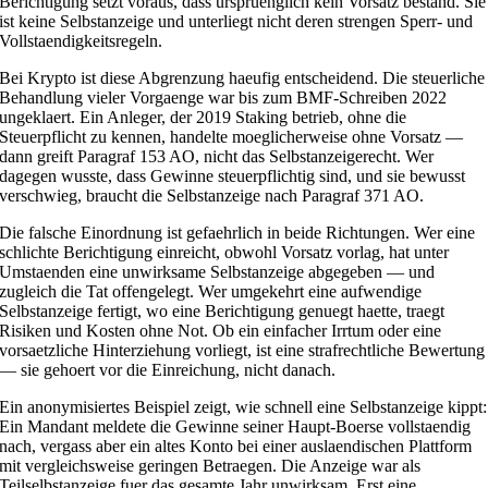
Berichtigung setzt voraus, dass urspruenglich kein Vorsatz bestand. Sie
ist keine Selbstanzeige und unterliegt nicht deren strengen Sperr- und
Vollstaendigkeitsregeln.
Bei Krypto ist diese Abgrenzung haeufig entscheidend. Die steuerliche
Behandlung vieler Vorgaenge war bis zum BMF-Schreiben 2022
ungeklaert. Ein Anleger, der 2019 Staking betrieb, ohne die
Steuerpflicht zu kennen, handelte moeglicherweise ohne Vorsatz —
dann greift Paragraf 153 AO, nicht das Selbstanzeigerecht. Wer
dagegen wusste, dass Gewinne steuerpflichtig sind, und sie bewusst
verschwieg, braucht die Selbstanzeige nach Paragraf 371 AO.
Die falsche Einordnung ist gefaehrlich in beide Richtungen. Wer eine
schlichte Berichtigung einreicht, obwohl Vorsatz vorlag, hat unter
Umstaenden eine unwirksame Selbstanzeige abgegeben — und
zugleich die Tat offengelegt. Wer umgekehrt eine aufwendige
Selbstanzeige fertigt, wo eine Berichtigung genuegt haette, traegt
Risiken und Kosten ohne Not. Ob ein einfacher Irrtum oder eine
vorsaetzliche Hinterziehung vorliegt, ist eine strafrechtliche Bewertung
— sie gehoert vor die Einreichung, nicht danach.
Ein anonymisiertes Beispiel zeigt, wie schnell eine Selbstanzeige kippt:
Ein Mandant meldete die Gewinne seiner Haupt-Boerse vollstaendig
nach, vergass aber ein altes Konto bei einer auslaendischen Plattform
mit vergleichsweise geringen Betraegen. Die Anzeige war als
Teilselbstanzeige fuer das gesamte Jahr unwirksam. Erst eine