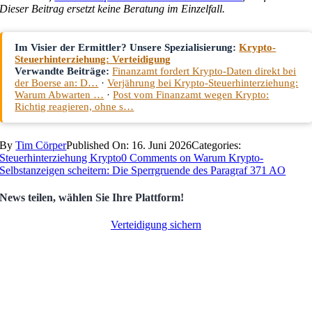
Dieser Beitrag ersetzt keine Beratung im Einzelfall.
Im Visier der Ermittler? Unsere Spezialisierung:
Krypto-
Steuerhinterziehung: Verteidigung
Verwandte Beiträge:
Finanzamt fordert Krypto-Daten direkt bei
der Boerse an: D…
·
Verjährung bei Krypto-Steuerhinterziehung:
Warum Abwarten …
·
Post vom Finanzamt wegen Krypto:
Richtig reagieren, ohne s…
By
Tim Cörper
Published On: 16. Juni 2026
Categories:
Steuerhinterziehung Krypto
0 Comments
on Warum Krypto-
Selbstanzeigen scheitern: Die Sperrgruende des Paragraf 371 AO
News teilen, wählen Sie Ihre Plattform!
Verteidigung sichern