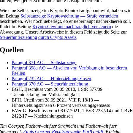
laufen, weil jeder Schritt die andere Disziplin beruehrt.
Wie eine Selbstanzeige im Krypto-Kontext aufgebaut wird, haben wir
im Beitrag
Selbstanzeige Kryptowaehrung — Strafe vermeiden
beschrieben. Wer noch ueberlegt, ob er ueberhaupt nacherklaeren soll,
findet im Beitrag
Krypto-Gewinne nachtraeglich versteuern
die
Abwaegung. Unsere Arbeitsweise in diesem Feld zeigt die Seite zur
Steuerhinterziehung durch Crypto Assets
.
Quellen
Paragraf 371 AO — Selbstanzeige
Paragraf 398a AO — Absehen von Verfolgung in besonderen
Faellen
Paragraf 235 AO — Hinterziehungszinsen
Paragraf 370 AO — Steuerhinterziehung
BGH, Beschluss vom 20.05.2010, 1 StR 577/09 —
Tatentdeckung und Vollstaendigkeit
BFH, Urteil vom 28.09.2021, VIII R 18/18 —
Hinterziehungszinsen 6 Prozent verfassungsgemaess
BVerfG, Beschluss vom 08.07.2021, 1 BvR 2237/14 und 1 Bv
2422/17 — Nachzahlungszinsen
Tim Coerper, Fachanwalt fuer Strafrecht und Fachanwalt fuer
Steuerrecht,
Pauls Coerper Rechtsanwaelte PartGmbB
, Krefeld.