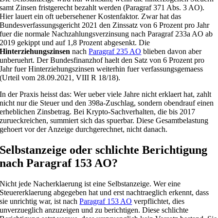
samt Zinsen fristgerecht bezahlt werden (Paragraf 371 Abs. 3 AO).
Hier lauert ein oft uebersehener Kostenfaktor. Zwar hat das
Bundesverfassungsgericht 2021 den Zinssatz von 6 Prozent pro Jahr
fuer die normale Nachzahlungsverzinsung nach Paragraf 233a AO ab
2019 gekippt und auf 1,8 Prozent abgesenkt. Die
Hinterziehungszinsen
nach
Paragraf 235 AO
blieben davon aber
unberuehrt. Der Bundesfinanzhof haelt den Satz von 6 Prozent pro
Jahr fuer Hinterziehungszinsen weiterhin fuer verfassungsgemaess
(Urteil vom 28.09.2021, VIII R 18/18).
In der Praxis heisst das: Wer ueber viele Jahre nicht erklaert hat, zahlt
nicht nur die Steuer und den 398a-Zuschlag, sondern obendrauf einen
erheblichen Zinsbetrag. Bei Krypto-Sachverhalten, die bis 2017
zurueckreichen, summiert sich das spuerbar. Diese Gesamtbelastung
gehoert vor der Anzeige durchgerechnet, nicht danach.
Selbstanzeige oder schlichte Berichtigung
nach Paragraf 153 AO?
Nicht jede Nacherklaerung ist eine Selbstanzeige. Wer eine
Steuererklaerung abgegeben hat und erst nachtraeglich erkennt, dass
sie unrichtig war, ist nach
Paragraf 153 AO
verpflichtet, dies
unverzueglich anzuzeigen und zu berichtigen. Diese schlichte